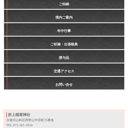
ご由緒
境内ご案内
年中行事
ご祈祷・出張祭典
授与品
交通アクセス
お問い合せ
折上稲荷神社
京都市山科区西野山中臣町25番地
TEL.075-581-1834