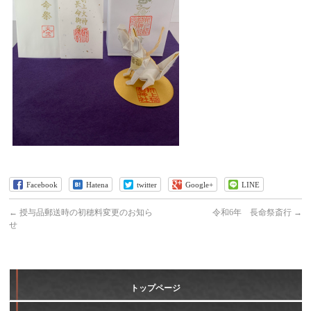
Facebook
Hatena
twitter
Google+
LINE
←
授与品郵送時の初穂料変更のお知ら
令和6年 長命祭斎行
→
せ
トップページ