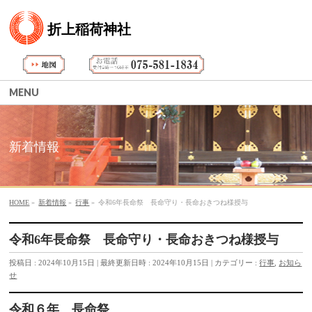
折上稲荷神社
MENU
新着情報
HOME
»
新着情報
»
行事
»
令和6年長命祭 長命守り・長命おきつね様授与
令和6年長命祭 長命守り・長命おきつね様授与
投稿日 : 2024年10月15日
最終更新日時 : 2024年10月15日
カテゴリー :
行事
,
お知ら
せ
令和６年 長命祭