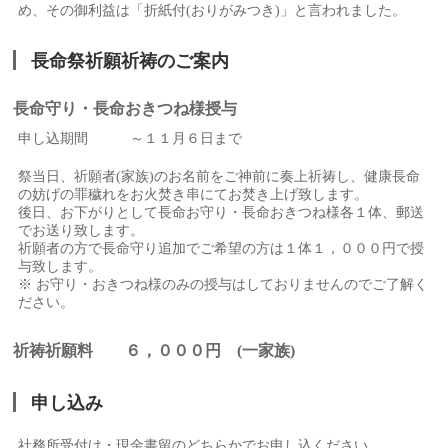
め、その御利益は「折紙付(おりがみつき)」と言われました。
長命祭祈願祈祷のご案内
長命守り・長命おきつね様授与
申し込期間 ～１１月６日まで
祭当日、祈願者(家族)のお名前をご神前に奏上祈祷し、健康長命
の妨げの罪穢れをお火焚き串にてお焚き上げ致します。
後日、お下がりとして長命お守り・長命おきつね様各１体、郵送
でお送り致します。
祈願者の方で長命守り追加でご希望の方は１体１，０００円で授
与致します。
※ お守り・おきつね様のみの授与はしておりませんのでご了解く
ださい。
祈祷祈願料 ６，０００円 (一家族)
申し込み
社務所受付け・現金書留のどちらかでお申し込ください。