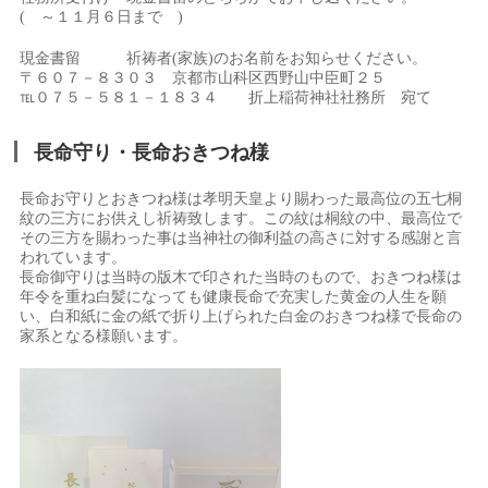
( ～１１月６日まで )
現金書留 祈祷者(家族)のお名前をお知らせください。
〒６０７－８３０３ 京都市山科区西野山中臣町２５
℡０７５－５８１－１８３４ 折上稲荷神社社務所 宛て
長命守り・長命おきつね様
長命お守りとおきつね様は孝明天皇より賜わった最高位の五七桐
紋の三方にお供えし祈祷致します。この紋は桐紋の中、最高位で
その三方を賜わった事は当神社の御利益の高さに対する感謝と言
われています。
長命御守りは当時の版木で印された当時のもので、おきつね様は
年令を重ね白髪になっても健康長命で充実した黄金の人生を願
い、白和紙に金の紙で折り上げられた白金のおきつね様で長命の
家系となる様願います。