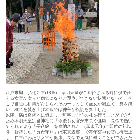
江戸末期、弘化２年(1845)、孝明天皇がご即位される時に側で仕
える女官が次々と病気になりご即位ができない状態となった。そ
こで当社に祈祷が命じられその一つとして坐女が湯立て、舞を舞
い、穢れを焚き上げ本殿では神主が祝詞を奏上した。
以降、病は奇跡的に鎮まり、無事ご即位の礼を行うことができた
ため孝明天皇は当神社に「今後も女官が末長く健康、長命で働い
てくれるよう「長命箸」を奉納された。(嘉永元年)ご即位の礼以
降、祈祷した「長命守り」は東京遷都まで毎年宮中女官に御献上
し、長年にわたり女官が健康、長命で元気に働くことができたた