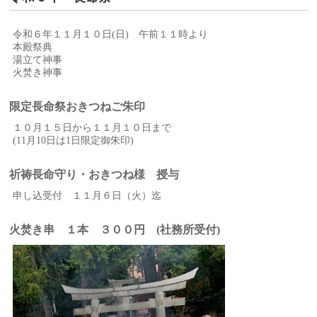
令和６年１１月１０日(日) 午前１１時より
本殿祭典
湯立て神事
火焚き神事
限定長命祭おきつねご朱印
１０月１５日から１１月１０日まで
(11月10日は1日限定御朱印)
祈祷長命守り・おきつね様 授与
申し込受付 １１月６日（火）迄
火焚き串 １本 ３００円 (社務所受付)