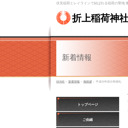
伏見稲荷とレイラインで結ばれる稲荷の聖地 
折上稲荷神
新着情報
HOME
»
新着情報
»
御挨拶
»
平成30年節分祭御礼
トップページ
ご由緒