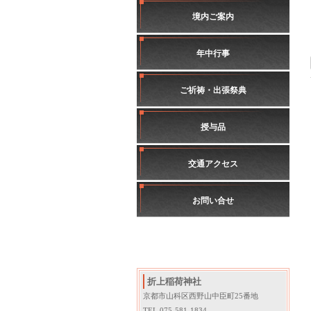
境内ご案内
年中行事
ご祈祷・出張祭典
授与品
交通アクセス
お問い合せ
折上稲荷神社
京都市山科区西野山中臣町25番地
TEL.075-581-1834