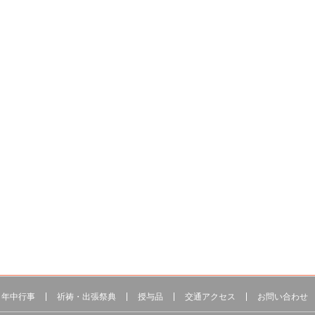
年中行事
祈祷・出張祭典
授与品
交通アクセス
お問い合わせ